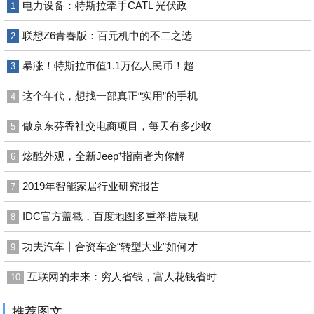
电力设备：特斯拉牵手CATL 光伏政
1
联想Z6青春版：百元机中的不二之选
2
暴涨！特斯拉市值1.1万亿人民币！超
3
这个年代，想找一部真正“实用”的手机
4
做京东芬香社交电商项目，每天有多少收
5
炫酷外观，全新Jeep⁺指南者为你解
6
2019年智能家居行业研究报告
7
IDC官方盖戳，百度地图多重举措展现
8
功夫汽车丨合资车企“转型大业”如何才
9
互联网的未来：穷人省钱，富人花钱省时
10
推荐图文