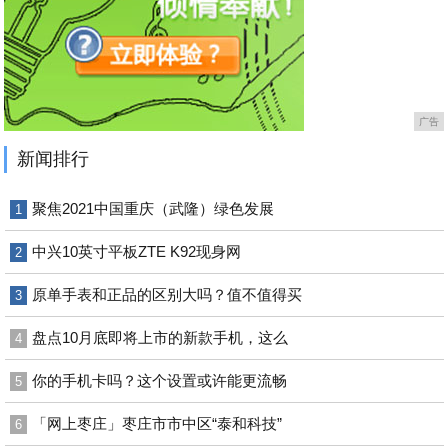
广告
新闻排行
聚焦2021中国重庆（武隆）绿色发展
1
中兴10英寸平板ZTE K92现身网
2
原单手表和正品的区别大吗？值不值得买
3
盘点10月底即将上市的新款手机，这么
4
你的手机卡吗？这个设置或许能更流畅
5
「网上枣庄」枣庄市市中区“泰和科技”
6