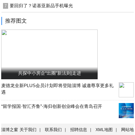
要回归了？诺基亚新品手机曝光
7
推荐图文
共探中小房企“出圈”新法则|走进
麦德龙全新PLUS会员计划即将登陆淄博 诚邀尊享更多礼
遇
“留学报国·智汇齐鲁”-海归创新创业峰会在青岛召开
淄博之窗
关于我们
|
联系我们
|
招聘信息
|
XML地图
|
网站地