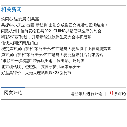
相关新闻
筑同心 谋发展 创共赢
共探中小房企“出圈”新法则|走进众成集团交流活动圆满结束！
闪耀杭州 | 信尚安物联与2021CHINC共话智慧医疗的约会
精彩不“蓉”错过，开瑞新能源伙伴生态大会即将启幕
仙侠人间|济南龙门山
祝贺第五届山东省“茅台王子杯”广场舞大赛淄博半决赛圆满落幕
第五届山东省“茅台王子杯”广场舞大赛公益培训活动张店站
“银联五一缤纷惠” 带你玩出趣、购出彩、吃到爽
北京现代联手碰碰狐，共同守护儿童乘车安全
好盘真特价，贝壳大连站燃爆423新房节
0
网友评论
请登录后进行评论
条评论
|