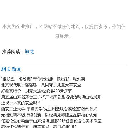
本文为企业推广，本网站不做任何建议，仅提供参考，作为信
息展示！
推荐阅读：
旗龙
相关新闻
“银联五一缤纷惠” 带你玩出趣、购出彩、吃到爽
北京现代联手碰碰狐，共同守护儿童乘车安全
好盘真特价，贝壳大连站燃爆423新房节
第五届山东省茅台王子杯广场舞公益培训活动博山站展开
近视手术真的安全吗？
西安工业大学-宇瞳光学“先进制造联合实验室”签约仪式
元祖勤耕不辍持续创新，以经典龙粽建立品牌核心认知
任嘉伦爱心粉丝于山东淄博援建32所任嘉伦爱心美术教室
春游江淮请您来丨醉美亭城，春日好趣“滁”