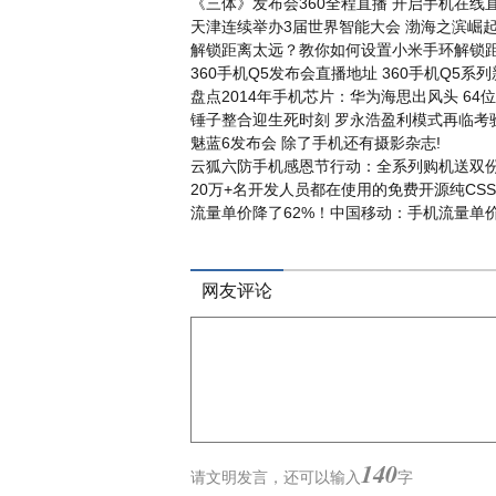
《三体》发布会360全程直播 开启手机在线直
天津连续举办3届世界智能大会 渤海之滨崛起
解锁距离太远？教你如何设置小米手环解锁距
360手机Q5发布会直播地址 360手机Q5系
盘点2014年手机芯片：华为海思出风头 64位
锤子整合迎生死时刻 罗永浩盈利模式再临考验
魅蓝6发布会 除了手机还有摄影杂志!
云狐六防手机感恩节行动：全系列购机送双份
20万+名开发人员都在使用的免费开源纯CSS框架
流量单价降了62%！中国移动：手机流量单价下
网友评论
140
请文明发言，
还可以输入
字