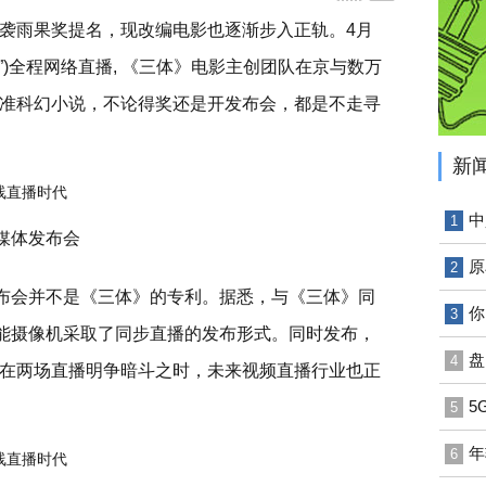
袭雨果奖提名，现改编电影也逐渐步入正轨。4月
水滴”)全程网络直播, 《三体》电影主创团队在京与数万
准科幻小说，不论得奖还是开发布会，都是不走寻
新
中
1
媒体发布会
原
2
发布会并不是《三体》的专利。据悉，与《三体》同
你
3
智能摄像机采取了同步直播的发布形式。同时发布，
盘
4
在两场直播明争暗斗之时，未来视频直播行业也正
5
5
年
6