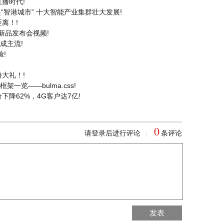
播时代!
“智港城市” 十大智能产业集群壮大发展!
离！!
列新品发布会视频!
成主流!
!
大礼！!
一览——bulma.css!
降62%，4G客户达7亿!
0
请登录后进行评论
条评论
|
回到首页
发表