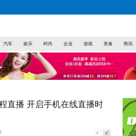
汽车
娱乐
时尚
企业
游戏
美食
商讯
全程直播 开启手机在线直播时
3
字号减小
字号增大