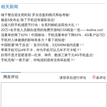
相关新闻
锤子整合迎生死时刻 罗永浩盈利模式再临考验!
魅蓝6发布会 除了手机还有摄影杂志!
云狐六防手机感恩节行动：全系列购机送双份大礼！!
20万+名开发人员都在使用的免费开源纯CSS框架一览——bulma.css!
流量单价降了62%！中国移动：手机流量单价下降62%，4G客户达7亿!
手机对人体健康的影响有多大？看了就知道!
中国联通“终于反击”：首月0月租，3元500M省内流量！!
苹果手机可以4年不卡，华为手机可以几年不可卡呢？!
好用不贵才是硬道理—红米、神舟、酷派三家千元4G手机盘点!
手机充电“一夜不拔”，对电池到底有没有坏处呢？!
0
网友评论
请登录后进行评论
条评论
|