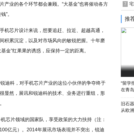
宅
片产业的各个环节都会兼顾。“大基金”也将催动各方
7
钱”。
推
手机芯片设计来说，想要追赶、拉近、超越高通，
间积累沉淀，以及对市场风向的敏锐把握。十年磨
大基金”红果果的诱惑，应保持一定的距离。
购锐迪科，对手机芯片产业的这位小伙伴的争夺终于
“留学
在青
很显然，展讯和锐迪科的技术、业务进行重组，形
。
旧石器
从欧
手机芯片领域的国家队，享受政策的大力扶持（注：
了100亿元）。2014年展讯市场表现并不突出，锐迪