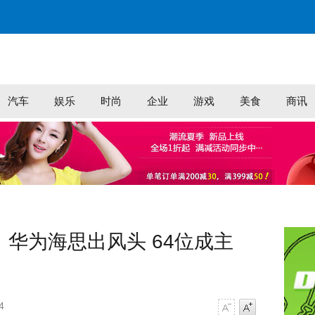
汽车
娱乐
时尚
企业
游戏
美食
商讯
：华为海思出风头 64位成主
4
字号减小
字号增大