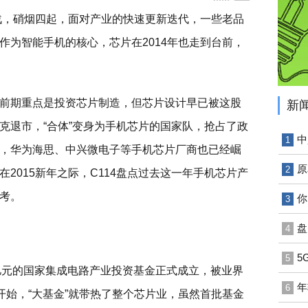
混战，硝烟四起，面对产业的快速更新迭代，一些老品
作为智能手机的核心，芯片在2014年也走到台前，
前期重点是投资芯片制造，但芯片设计早已被这股
新
克退市，“合体”变身为手机芯片的国家队，抢占了政
中
1
，华为海思、中兴微电子等手机芯片厂商也已经崛
原
2
2015新年之际，C114盘点过去这一年手机芯片产
考。
你
3
盘
4
5
5
00亿元的国家集成电路产业投资基金正式成立，被业界
年
6
开始，“大基金”就带热了整个芯片业，虽然首批基金