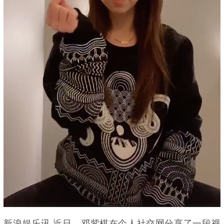
新浪娱乐讯 近日，邓紫棋在个人社交网分享了一段视