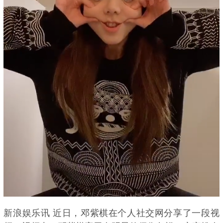
新浪娱乐讯 近日，邓紫棋在个人社交网分享了一段视