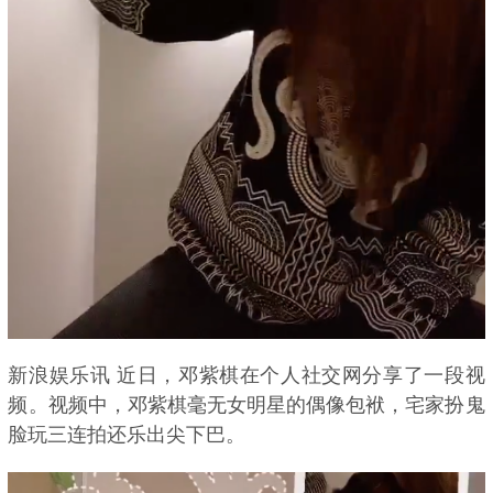
新浪娱乐讯 近日，邓紫棋在个人社交网分享了一段视
频。视频中，邓紫棋毫无女明星的偶像包袱，宅家扮鬼
脸玩三连拍还乐出尖下巴。