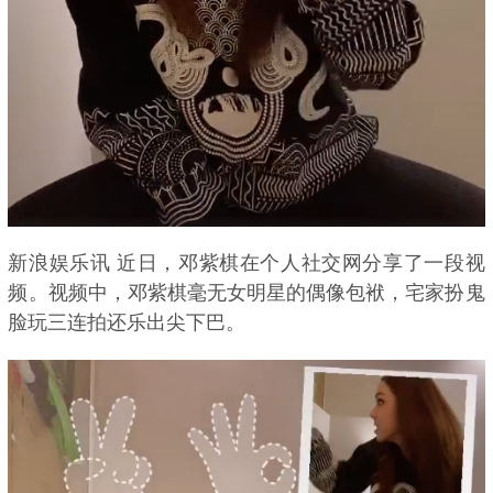
新浪娱乐讯 近日，邓紫棋在个人社交网分享了一段视
频。视频中，邓紫棋毫无女明星的偶像包袱，宅家扮鬼
脸玩三连拍还乐出尖下巴。