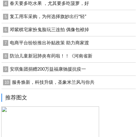
春天要多吃水果 ，尤其要多吃菠萝，好
4
复工用车采购，为何选择旗妙出行“轻”
5
邓紫棋宅家扮鬼脸玩三连拍 偶像包袱掉
6
电商平台纷纷推出补贴政策 助力商家渡
7
防治儿童新冠肺炎有药啦！！《河南省新
8
安琪集团捐赠200万益福康驰援抗疫一
9
服务焕新，科技升级，圣象米兰风与你共
10
推荐图文