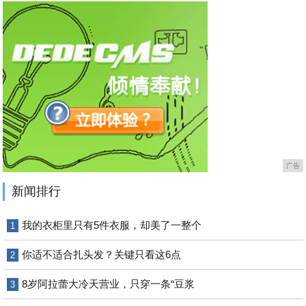
广告
新闻排行
我的衣柜里只有5件衣服，却美了一整个
1
你适不适合扎头发？关键只看这6点
2
8岁阿拉蕾大冷天营业，只穿一条“豆浆
3