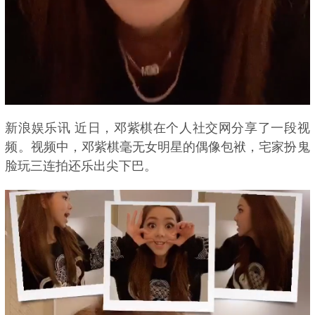
新浪娱乐讯 近日，邓紫棋在个人社交网分享了一段视
频。视频中，邓紫棋毫无女明星的偶像包袱，宅家扮鬼
脸玩三连拍还乐出尖下巴。