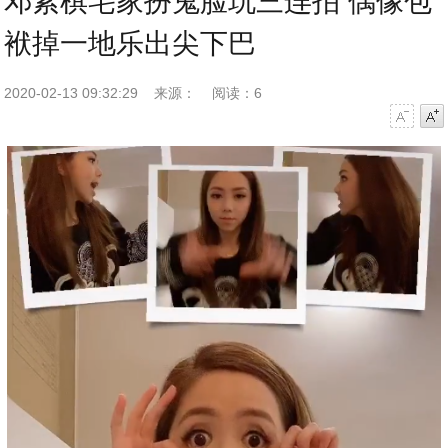
邓紫棋宅家扮鬼脸玩三连拍 偶像包
袱掉一地乐出尖下巴
2020-02-13 09:32:29
来源：
阅读：6
字号减小
字号增大