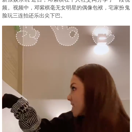
频。视频中，邓紫棋毫无女明星的偶像包袱，宅家扮鬼
脸玩三连拍还乐出尖下巴。