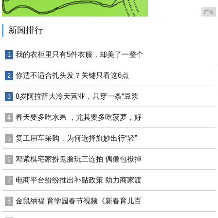
广告
新闻排行
我的衣柜里只有5件衣服，却美了一整个
1
你适不适合扎头发？关键只看这6点
2
8岁阿拉蕾大冷天营业，只穿一条“豆浆
3
春天要多吃水果 ，尤其要多吃菠萝，好
4
复工用车采购，为何选择旗妙出行“轻”
5
邓紫棋宅家扮鬼脸玩三连拍 偶像包袱掉
6
电商平台纷纷推出补贴政策 助力商家渡
7
金鼠纳福 育学园春节视频《新春育儿百
8