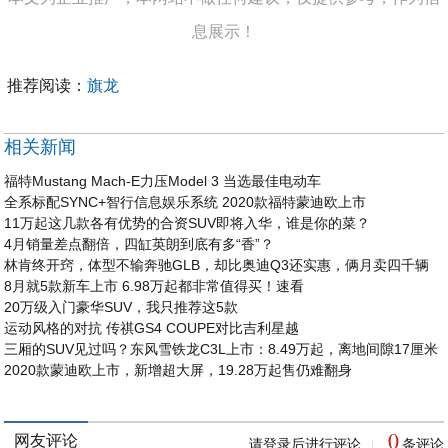
息展示！
推荐阅读：
旗龙
相关新闻
福特Mustang Mach-E力压Model 3 当选最佳电动车
全系标配SYNC+智行信息娱乐系统 2020款福特蒙迪欧上市
11万起这几款各有优势的合资SUV即将入华，谁是你的菜？
4月销量差点翻倍，四缸英朗到底有多“香”？
林肯终开窍，体型不输奔驰GLB，却比奥迪Q3还实惠，俩月卖四千辆
8月就5款新车上市 6.98万起都非常值得买！速看
20万级入门豪华SUV，我只推荐这5款
运动风格的对抗 传祺GS4 COUPE对比吉利星越
三厢的SUV见过吗？东风雪铁龙C3L上市：8.49万起，离地间隙17厘米
2020款蒙迪欧上市，新增超大屏，19.28万起售仍难翻身
0
网友评论
请登录后进行评论
条评论
|