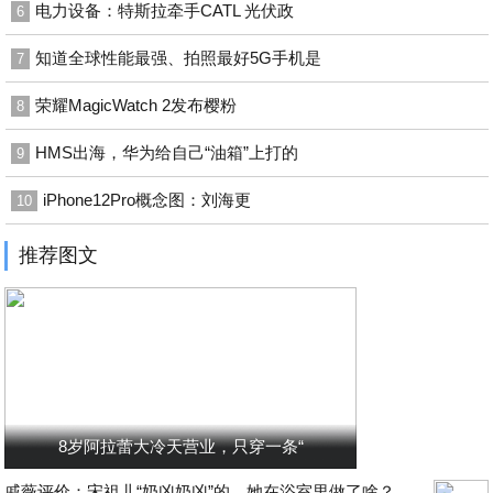
电力设备：特斯拉牵手CATL 光伏政
6
知道全球性能最强、拍照最好5G手机是
7
荣耀MagicWatch 2发布樱粉
8
HMS出海，华为给自己“油箱”上打的
9
iPhone12Pro概念图：刘海更
10
推荐图文
8岁阿拉蕾大冷天营业，只穿一条“
戚薇评价：宋祖儿“奶凶奶凶”的，她在浴室里做了啥？